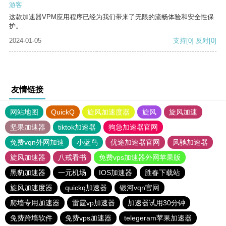
游客
这款加速器VPM应用程序已经为我们带来了无限的流畅体验和安全性保
护。
2024-01-05
支持
[0]
反对
[0]
友情链接
网站地图
QuickQ
旋风加速度器
旋风
旋风加速
坚果加速器
tiktok加速器
狗急加速器官网
免费vqn外网加速
小蓝鸟
优途加速器官网
风驰加速器
旋风加速器
八戒看书
免费vps加速器外网苹果版
黑豹加速器
一元机场
IOS加速器
胜春下载站
旋风加速度器
quickq加速器
银河vqn官网
爬墙专用加速器
雷霆vp加速器
加速器试用30分钟
免费跨墙软件
免费vps加速器
telegeram苹果加速器