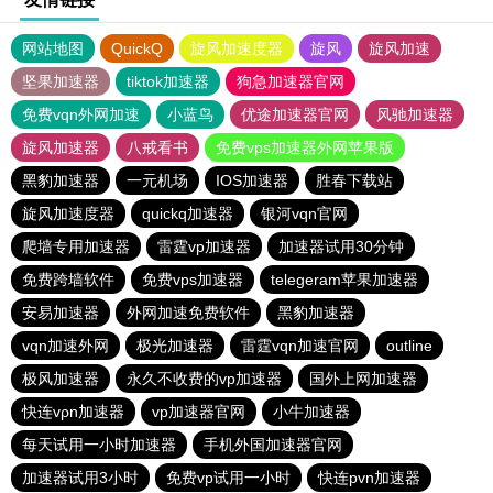
网站地图
QuickQ
旋风加速度器
旋风
旋风加速
坚果加速器
tiktok加速器
狗急加速器官网
免费vqn外网加速
小蓝鸟
优途加速器官网
风驰加速器
旋风加速器
八戒看书
免费vps加速器外网苹果版
黑豹加速器
一元机场
IOS加速器
胜春下载站
旋风加速度器
quickq加速器
银河vqn官网
爬墙专用加速器
雷霆vp加速器
加速器试用30分钟
免费跨墙软件
免费vps加速器
telegeram苹果加速器
安易加速器
外网加速免费软件
黑豹加速器
vqn加速外网
极光加速器
雷霆vqn加速官网
outline
极风加速器
永久不收费的vp加速器
国外上网加速器
快连vρn加速器
vp加速器官网
小牛加速器
每天试用一小时加速器
手机外国加速器官网
加速器试用3小时
免费vp试用一小时
快连pvn加速器