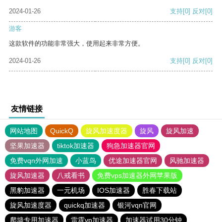
2024-01-26
支持
[0]
反对
[0]
游客
这款软件的功能非常强大，使用起来非常方便。
2024-01-26
支持
[0]
反对
[0]
友情链接
网站地图
QuickQ
旋风加速度器
旋风
旋风加速
坚果加速器
tiktok加速器
狗急加速器官网
免费vqn外网加速
小蓝鸟
优途加速器官网
风驰加速器
旋风加速器
八戒看书
免费vps加速器外网苹果版
黑豹加速器
一元机场
IOS加速器
胜春下载站
旋风加速度器
quickq加速器
银河vqn官网
爬墙专用加速器
雷霆vp加速器
加速器试用30分钟