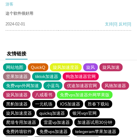
游客
这个软件很好用
2024-02-01
支持
[0]
反对
[0]
友情链接
网站地图
QuickQ
旋风加速度器
旋风
旋风加速
坚果加速器
tiktok加速器
狗急加速器官网
免费vqn外网加速
小蓝鸟
优途加速器官网
风驰加速器
旋风加速器
八戒看书
免费vps加速器外网苹果版
黑豹加速器
一元机场
IOS加速器
胜春下载站
旋风加速度器
quickq加速器
银河vqn官网
爬墙专用加速器
雷霆vp加速器
加速器试用30分钟
免费跨墙软件
免费vps加速器
telegeram苹果加速器