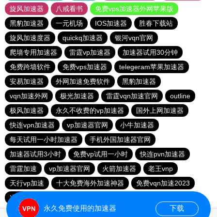
旋风加速器
八戒看书
免费vps加速器外网苹果版
黑豹加速器
一元机场
IOS加速器
胜春下载站
旋风加速度器
quickq加速器
银河vqn官网
爬墙专用加速器
雷霆vp加速器
加速器试用30分钟
免费跨墙软件
免费vps加速器
telegeram苹果加速器
安易加速器
外网加速免费软件
黑豹加速器
vqn加速外网
极光加速器
雷霆vqn加速官网
outline
极风加速器
永久不收费的vp加速器
国外上网加速器
快连vρn加速器
vp加速器官网
小牛加速器
每天试用一小时加速器
手机外国加速器官网
加速器试用3小时
免费vp试用一小时
快连pvn加速器
雷霆加速
vp加速器官网
火箭加速器
老王vnp
天行vp加速
十大免费海外加速神器
免费vqn加速2023
次玩下载站
9CZK下载站
永久免费使用的加速器
下载