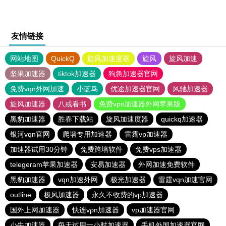
友情链接
网站地图
QuickQ
旋风加速度器
旋风
旋风加速
坚果加速器
tiktok加速器
狗急加速器官网
免费vqn外网加速
小蓝鸟
优途加速器官网
风驰加速器
旋风加速器
八戒看书
免费vps加速器外网苹果版
黑豹加速器
胜春下载站
旋风加速度器
quickq加速器
银河vqn官网
爬墙专用加速器
雷霆vp加速器
加速器试用30分钟
免费跨墙软件
免费vps加速器
telegeram苹果加速器
安易加速器
外网加速免费软件
黑豹加速器
vqn加速外网
极光加速器
雷霆vqn加速官网
outline
极风加速器
永久不收费的vp加速器
国外上网加速器
快连vρn加速器
vp加速器官网
小牛加速器
每天试用一小时加速器
手机外国加速器官网