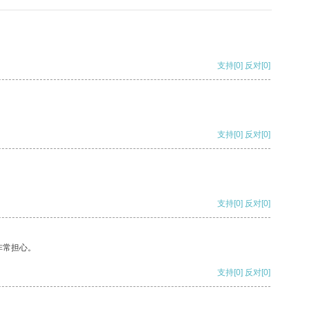
支持
[0]
反对
[0]
支持
[0]
反对
[0]
支持
[0]
反对
[0]
非常担心。
支持
[0]
反对
[0]