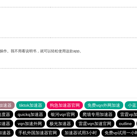
操作。我不用看说明书，就可以轻松使用这款app。
加速器
tiktok加速器
狗急加速器官网
免费vqn外网加速
小蓝
速度器
quickq加速器
银河vqn官网
爬墙专用加速器
雷霆vp
加速器
vqn加速外网
极光加速器
雷霆vqn加速官网
outline
加速器
手机外国加速器官网
加速器试用3小时
免费vp试用一小