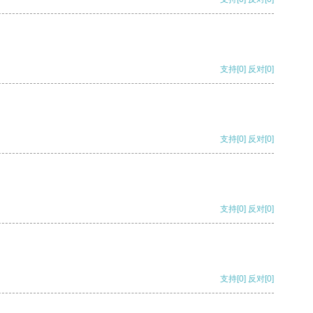
支持
[0]
反对
[0]
支持
[0]
反对
[0]
支持
[0]
反对
[0]
支持
[0]
反对
[0]