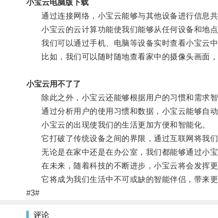
小宝云电脑版下载
通过连接网络，小宝云能够与其他设备进行信息共
小宝云的云计算功能使我们能够从任何设备和地点
我们可以通过手机、电脑等设备实时查看小宝云中
比如，我们可以随时随地查看家中的摄像头画面，
小宝云用不了了
除此之外，小宝云还能够根据用户的习惯和需求智
通过分析用户的使用习惯和数据，小宝云能够自动
小宝云的出现使我们的生活更加方便和智能化。
它打破了传统设备之间的界限，通过互联网将我们
无论是在家中还是在办公室，我们都能够通过小宝云
在未来，随着科技的不断进步，小宝云将会发挥更
它将成为我们生活中不可或缺的智能伴侣，带来更
#3#
评论