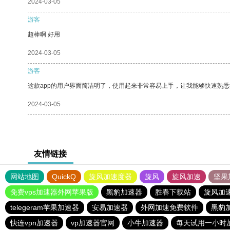
2024-03-05
游客
超棒啊 好用
2024-03-05
游客
这款app的用户界面简洁明了，使用起来非常容易上手，让我能够快速熟悉
2024-03-05
友情链接
网站地图
QuickQ
旋风加速度器
旋风
旋风加速
坚果
免费vps加速器外网苹果版
黑豹加速器
胜春下载站
旋风加
telegeram苹果加速器
安易加速器
外网加速免费软件
黑豹
快连vρn加速器
vp加速器官网
小牛加速器
每天试用一小时