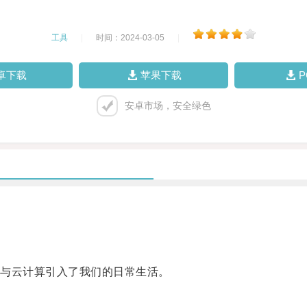
工具
|
时间：2024-03-05
|
卓下载
苹果下载
安卓市场，安全绿色
与云计算引入了我们的日常生活。