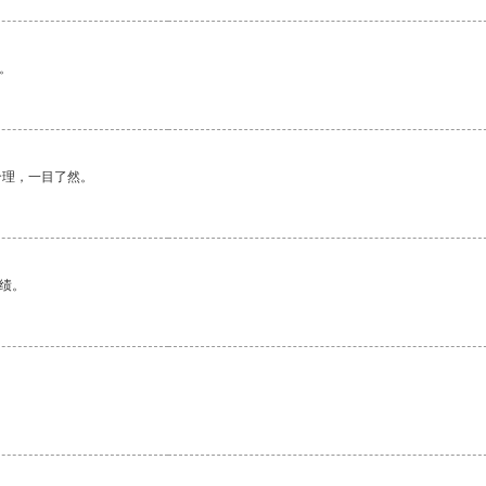
。
合理，一目了然。
绩。