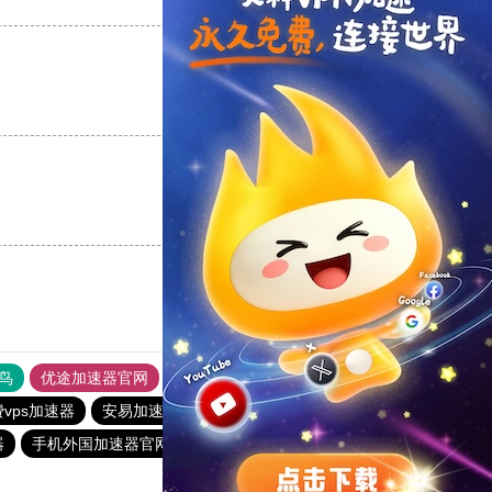
支持
[0]
反对
[0]
支持
[0]
反对
[0]
支持
[0]
反对
[0]
鸟
优途加速器官网
风驰加速器
旋风加速器
八戒看书
vps加速器
安易加速器
黑豹加速器
vqn加速外网
器
手机外国加速器官网
加速器试用3小时
雷霆加速