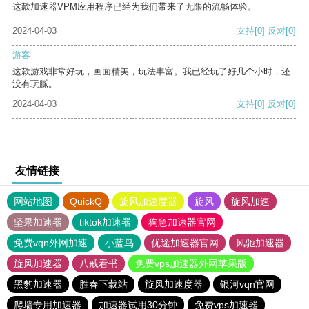
这款加速器VPM应用程序已经为我们带来了无限的流畅体验。
2024-04-03
支持
[0]
反对
[0]
游客
这款游戏非常好玩，画面精美，玩法丰富。我已经玩了好几个小时，还
没有玩腻。
2024-04-03
支持
[0]
反对
[0]
友情链接
网站地图
QuickQ
旋风加速度器
旋风
旋风加速
坚果加速器
tiktok加速器
狗急加速器官网
免费vqn外网加速
小蓝鸟
优途加速器官网
风驰加速器
旋风加速器
八戒看书
免费vps加速器外网苹果版
黑豹加速器
胜春下载站
旋风加速度器
银河vqn官网
爬墙专用加速器
加速器试用30分钟
免费vps加速器