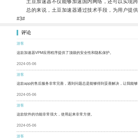
土豆加速器不仅能够加速国内网络，还可以实现跨国
总的来说，土豆加速器通过技术手段，为用户提供
#3#
评论
游客
这款加速器VPM应用程序提供了顶级的安全性和隐私保护。
2024-05-06
游客
这款app的售后服务非常完善，遇到问题总是能够得到妥善解决，让我能
2024-05-06
游客
这款软件的功能非常强大，使用起来非常方便。
2024-05-06
游客