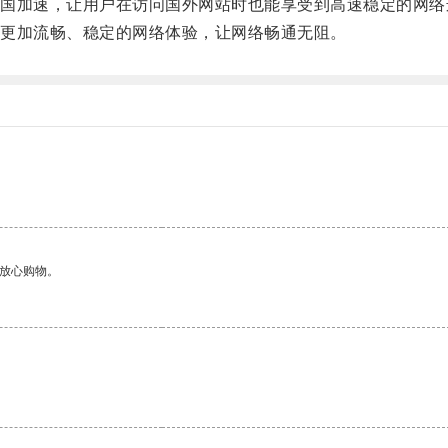
加速，让用户在访问国外网站时也能享受到高速稳定的网络
更加流畅、稳定的网络体验，让网络畅通无阻。
够放心购物。