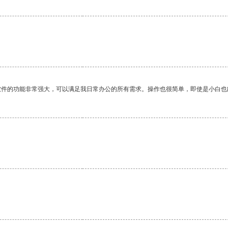
软件的功能非常强大，可以满足我日常办公的所有需求。操作也很简单，即使是小白也