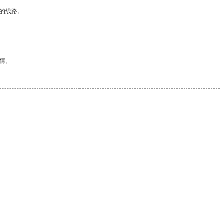
区的线路。
情。