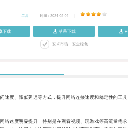
工具
|
时间：2024-05-06
|
卓下载
苹果下载
安卓市场，安全绿色
速度、降低延迟等方式，提升网络连接速度和稳定性的工具
络速度明显提升，特别是在观看视频、玩游戏等高流量需求