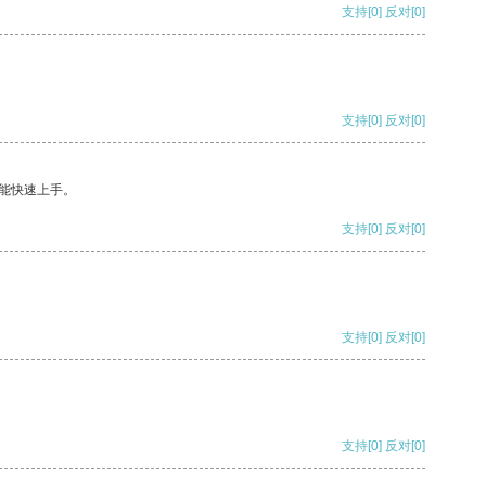
支持
[0]
反对
[0]
支持
[0]
反对
[0]
能快速上手。
支持
[0]
反对
[0]
支持
[0]
反对
[0]
支持
[0]
反对
[0]