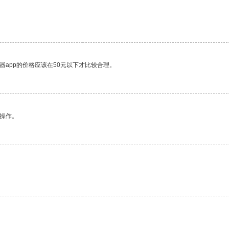
器app的价格应该在50元以下才比较合理。
悉操作。