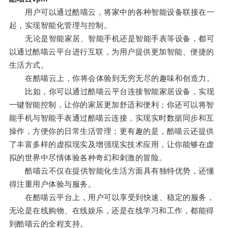
用户可以通过酷喵云，将家中的各种智能设备联接在一
起，实现智能化管理与控制。
无论是智能家居、智能手机还是智能手表等设备，都可
以通过酷喵云平台进行互联，为用户提供更加智能、便捷的
生活方式。
在酷喵云上，你将会体验到无穷无尽的趣味和创造力。
比如，你可以通过酷喵云平台连接智能家居设备，实现
一键智能控制，让你的家居更加舒适和便利；你还可以将智
能手机与智能手表通过酷喵云连接，实现实时数据同步和互
操作，方便你的日常生活管理；更有趣的是，酷喵云还提供
了丰富多样的虚拟现实及增强现实技术应用，让你能够在虚
拟的世界中尽情体验各种奇幻和刺激的冒险。
酷喵云不仅在提供智能化生活方面具有独特优势，还懂
得注重用户体验与服务。
在酷喵云平台上，用户可以享受到快速、稳定的服务，
无论是在线购物、在线娱乐，还是在线学习和工作，都能得
到酷喵云的全程支持。