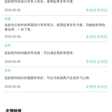
这款软件的设计非常人性化，使用起来非常方便。
2024-05-06
支持
[0]
反对
[0]
游客
这款办公软件的界面设计非常简洁，使用起来非常方便。功能的布局也
很合理，一目了然。
2024-05-06
支持
[0]
反对
[0]
游客
这款软件的功能非常全面，可以满足我所有需求。
2024-05-06
支持
[0]
反对
[0]
游客
这款软件的社区氛围非常好，可以与其他用户交流学习心得。
2024-05-06
支持
[0]
反对
[0]
友情链接