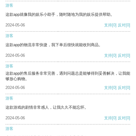
游客
这款app就像我的娱乐小助手，随时随地为我的娱乐提供帮助。
2024-05-06
支持
[0]
反对
[0]
游客
这款app的物流非常快捷，我下单后很快就能收到商品。
2024-05-06
支持
[0]
反对
[0]
游客
这款app的售后服务非常完善，遇到问题总是能够得到妥善解决，让我能
够放心购物。
2024-05-06
支持
[0]
反对
[0]
游客
这款游戏的剧情非常感人，让我久久不能忘怀。
2024-05-06
支持
[0]
反对
[0]
游客