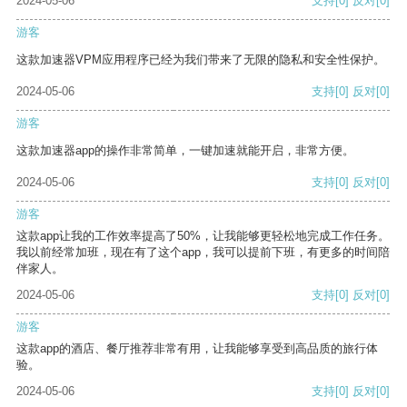
2024-05-06
支持
[0]
反对
[0]
游客
这款加速器VPM应用程序已经为我们带来了无限的隐私和安全性保护。
2024-05-06
支持
[0]
反对
[0]
游客
这款加速器app的操作非常简单，一键加速就能开启，非常方便。
2024-05-06
支持
[0]
反对
[0]
游客
这款app让我的工作效率提高了50%，让我能够更轻松地完成工作任务。
我以前经常加班，现在有了这个app，我可以提前下班，有更多的时间陪
伴家人。
2024-05-06
支持
[0]
反对
[0]
游客
这款app的酒店、餐厅推荐非常有用，让我能够享受到高品质的旅行体
验。
2024-05-06
支持
[0]
反对
[0]