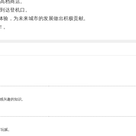
高档商店。
到达登机口。
体验，为未来城市的发展做出积极贡献。
！。
己感兴趣的知识。
有玩腻。