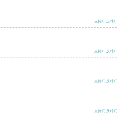
支持
[0]
反对
[0]
支持
[0]
反对
[0]
支持
[0]
反对
[0]
支持
[0]
反对
[0]