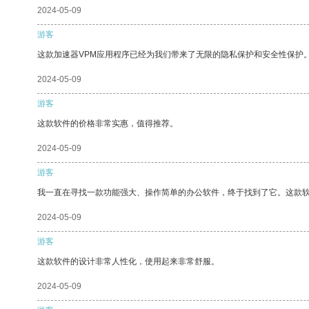
2024-05-09
游客
这款加速器VPM应用程序已经为我们带来了无限的隐私保护和安全性保护
2024-05-09
游客
这款软件的价格非常实惠，值得推荐。
2024-05-09
游客
我一直在寻找一款功能强大、操作简单的办公软件，终于找到了它。这款
2024-05-09
游客
这款软件的设计非常人性化，使用起来非常舒服。
2024-05-09