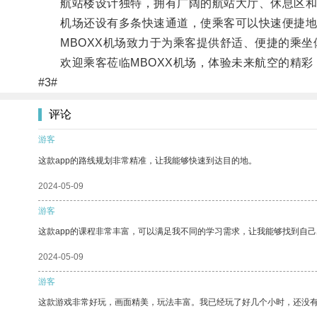
航站楼设计独特，拥有广阔的航站大厅、休息区和
机场还设有多条快速通道，使乘客可以快速便捷地
MBOXX机场致力于为乘客提供舒适、便捷的乘坐
欢迎乘客莅临MBOXX机场，体验未来航空的精彩
#3#
评论
游客
这款app的路线规划非常精准，让我能够快速到达目的地。
2024-05-09
游客
这款app的课程非常丰富，可以满足我不同的学习需求，让我能够找到自
2024-05-09
游客
这款游戏非常好玩，画面精美，玩法丰富。我已经玩了好几个小时，还没