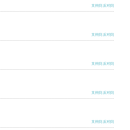
支持
[0]
反对
[0]
支持
[0]
反对
[0]
支持
[0]
反对
[0]
支持
[0]
反对
[0]
支持
[0]
反对
[0]