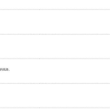
区的线路。