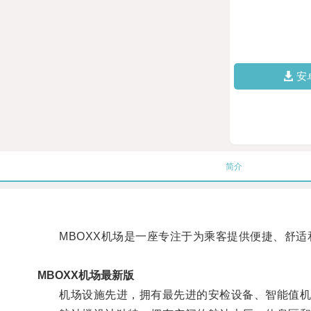
安
简介
MBOXX机场是一座专注于为乘客提供便捷、舒适
MBOXX机场最新版
机场设施先进，拥有最先进的安检设备、智能值机