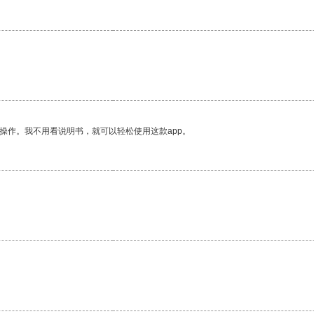
操作。我不用看说明书，就可以轻松使用这款app。