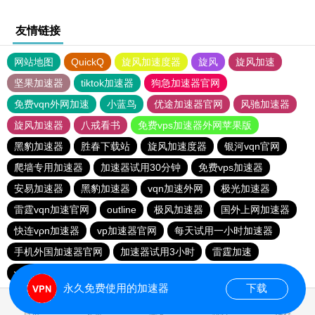
友情链接
网站地图
QuickQ
旋风加速度器
旋风
旋风加速
坚果加速器
tiktok加速器
狗急加速器官网
免费vqn外网加速
小蓝鸟
优途加速器官网
风驰加速器
旋风加速器
八戒看书
免费vps加速器外网苹果版
黑豹加速器
胜春下载站
旋风加速度器
银河vqn官网
爬墙专用加速器
加速器试用30分钟
免费vps加速器
安易加速器
黑豹加速器
vqn加速外网
极光加速器
雷霆vqn加速官网
outline
极风加速器
国外上网加速器
快连vρn加速器
vp加速器官网
每天试用一小时加速器
手机外国加速器官网
加速器试用3小时
雷霆加速
vp加速器官网
老王vnp
次玩下载站
9CZK下载站
永久免费使用的加速器
下载
0.034145s
首页
安卓
苹果
排行
推荐