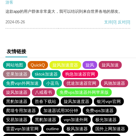
游客
这款app的用户群体非常庞大，我可以结识到来自世界各地的朋友。
2024-05-26
支持
[0]
反对
[0]
友情链接
网站地图
QuickQ
旋风加速度器
旋风
旋风加速
坚果加速器
tiktok加速器
狗急加速器官网
免费vqn外网加速
小蓝鸟
优途加速器官网
风驰加速器
旋风加速器
八戒看书
免费vps加速器外网苹果版
黑豹加速器
胜春下载站
旋风加速度器
银河vqn官网
爬墙专用加速器
加速器试用30分钟
免费vps加速器
安易加速器
黑豹加速器
vqn加速外网
极光加速器
雷霆vqn加速官网
outline
极风加速器
国外上网加速器