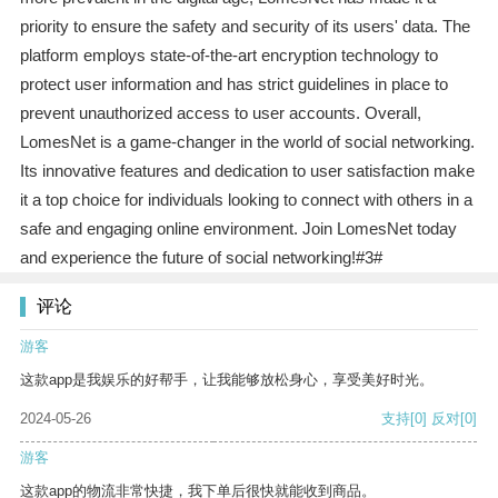
priority to ensure the safety and security of its users' data. The
platform employs state-of-the-art encryption technology to
protect user information and has strict guidelines in place to
prevent unauthorized access to user accounts. Overall,
LomesNet is a game-changer in the world of social networking.
Its innovative features and dedication to user satisfaction make
it a top choice for individuals looking to connect with others in a
safe and engaging online environment. Join LomesNet today
and experience the future of social networking!#3#
评论
游客
这款app是我娱乐的好帮手，让我能够放松身心，享受美好时光。
2024-05-26
支持
[0]
反对
[0]
游客
这款app的物流非常快捷，我下单后很快就能收到商品。