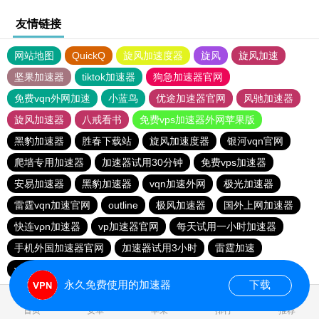
友情链接
网站地图
QuickQ
旋风加速度器
旋风
旋风加速
坚果加速器
tiktok加速器
狗急加速器官网
免费vqn外网加速
小蓝鸟
优途加速器官网
风驰加速器
旋风加速器
八戒看书
免费vps加速器外网苹果版
黑豹加速器
胜春下载站
旋风加速度器
银河vqn官网
爬墙专用加速器
加速器试用30分钟
免费vps加速器
安易加速器
黑豹加速器
vqn加速外网
极光加速器
雷霆vqn加速官网
outline
极风加速器
国外上网加速器
快连vρn加速器
vp加速器官网
每天试用一小时加速器
手机外国加速器官网
加速器试用3小时
雷霆加速
vp加速器官网
老王vnp
次玩下载站
9CZK下载站
永久免费使用的加速器
下载
0.108260s
首页
安卓
苹果
排行
推荐