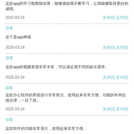
这款app的学习氛围很浓厚，能够激励我不断学习，让我能够取得更好的
成绩。
2025-03-24
支持
[0]
反对
[0]
游客
这个是app神器
2025-03-24
支持
[0]
反对
[0]
游客
这款app的视频资源非常丰富，可以满足我不同的娱乐需求。
2025-03-24
支持
[0]
反对
[0]
游客
这款办公软件的界面设计非常简洁，使用起来非常方便。功能的布局也
很合理，一目了然。
2025-03-24
支持
[0]
反对
[0]
游客
这款软件的功能非常强大，使用起来非常方便。