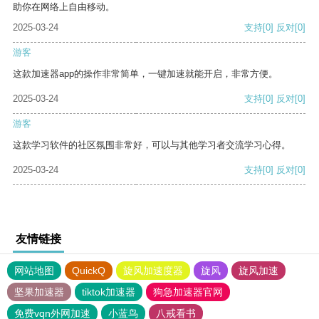
助你在网络上自由移动。
2025-03-24
支持
[0]
反对
[0]
游客
这款加速器app的操作非常简单，一键加速就能开启，非常方便。
2025-03-24
支持
[0]
反对
[0]
游客
这款学习软件的社区氛围非常好，可以与其他学习者交流学习心得。
2025-03-24
支持
[0]
反对
[0]
友情链接
网站地图
QuickQ
旋风加速度器
旋风
旋风加速
坚果加速器
tiktok加速器
狗急加速器官网
免费vqn外网加速
小蓝鸟
八戒看书