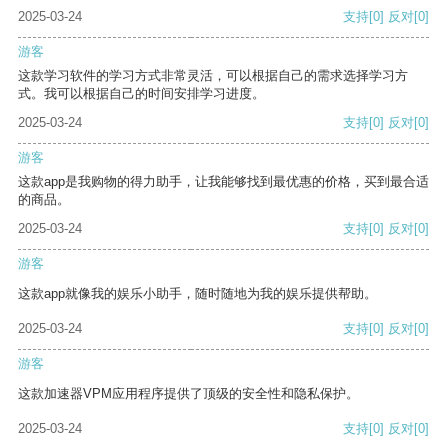
2025-03-24
支持
[0]
反对
[0]
游客
这款学习软件的学习方式非常灵活，可以根据自己的需求选择学习方
式。我可以根据自己的时间安排学习进度。
2025-03-24
支持
[0]
反对
[0]
游客
这款app是我购物的得力助手，让我能够找到最优惠的价格，买到最合适
的商品。
2025-03-24
支持
[0]
反对
[0]
游客
这款app就像我的娱乐小助手，随时随地为我的娱乐提供帮助。
2025-03-24
支持
[0]
反对
[0]
游客
这款加速器VPM应用程序提供了顶级的安全性和隐私保护。
2025-03-24
支持
[0]
反对
[0]