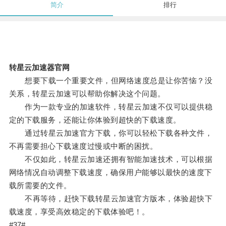
简介
排行
转星云加速器官网
想要下载一个重要文件，但网络速度总是让你苦恼？没
关系，转星云加速可以帮助你解决这个问题。
作为一款专业的加速软件，转星云加速不仅可以提供稳
定的下载服务，还能让你体验到超快的下载速度。
通过转星云加速官方下载，你可以轻松下载各种文件，
不再需要担心下载速度过慢或中断的困扰。
不仅如此，转星云加速还拥有智能加速技术，可以根据
网络情况自动调整下载速度，确保用户能够以最快的速度下
载所需要的文件。
不再等待，赶快下载转星云加速官方版本，体验超快下
载速度，享受高效稳定的下载体验吧！。
#37#