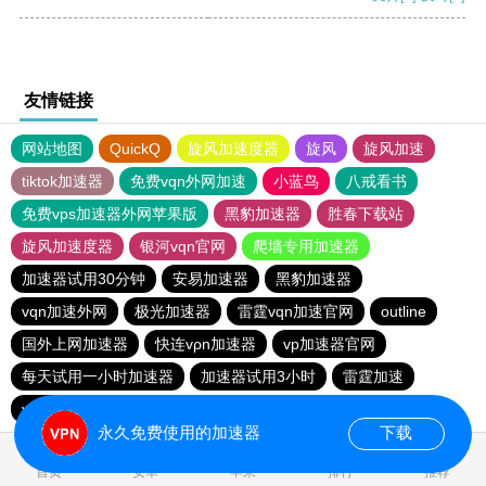
友情链接
网站地图
QuickQ
旋风加速度器
旋风
旋风加速
tiktok加速器
免费vqn外网加速
小蓝鸟
八戒看书
免费vps加速器外网苹果版
黑豹加速器
胜春下载站
旋风加速度器
银河vqn官网
爬墙专用加速器
加速器试用30分钟
安易加速器
黑豹加速器
vqn加速外网
极光加速器
雷霆vqn加速官网
outline
国外上网加速器
快连vρn加速器
vp加速器官网
每天试用一小时加速器
加速器试用3小时
雷霆加速
vp加速器官网
老王vnp
次玩下载站
9CZK下载站
永久免费使用的加速器
下载
0.043548s
首页
安卓
苹果
排行
推荐