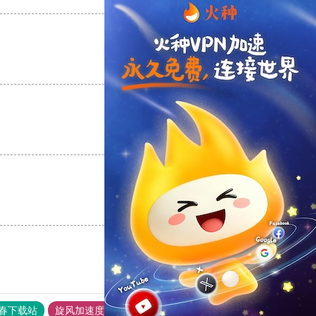
支持
[0]
反对
[0]
支持
[0]
反对
[0]
支持
[0]
反对
[0]
春下载站
旋风加速度器
银河vqn官网
加速器试用30分钟