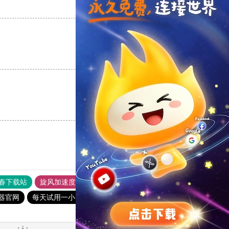
支持
[0]
反对
[0]
支持
[0]
反对
[0]
支持
[0]
反对
[0]
春下载站
旋风加速度器
银河vqn官网
加速器试用30分钟
速器官网
每天试用一小时加速器
加速器试用3小时
雷霆加速