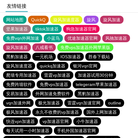
友情链接
网站地图
QuickQ
旋风加速度器
旋风
旋风加速
坚果加速器
tiktok加速器
狗急加速器官网
免费vqn外网加速
小蓝鸟
优途加速器官网
风驰加速器
旋风加速器
八戒看书
免费vps加速器外网苹果版
黑豹加速器
一元机场
IOS加速器
胜春下载站
旋风加速度器
quickq加速器
银河vqn官网
爬墙专用加速器
雷霆vp加速器
加速器试用30分钟
免费跨墙软件
免费vps加速器
telegeram苹果加速器
安易加速器
外网加速免费软件
黑豹加速器
vqn加速外网
极光加速器
雷霆vqn加速官网
outline
极风加速器
永久不收费的vp加速器
国外上网加速器
快连vρn加速器
vp加速器官网
小牛加速器
每天试用一小时加速器
手机外国加速器官网