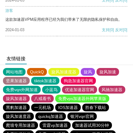
2024-01-03
支持
[0]
反对
[0]
游客
这款加速器VPM应用程序已经为我们带来了无限的隐私保护和自由。
2024-01-03
支持
[0]
反对
[0]
友情链接
网站地图
QuickQ
旋风加速度器
旋风
旋风加速
坚果加速器
tiktok加速器
狗急加速器官网
免费vqn外网加速
小蓝鸟
优途加速器官网
风驰加速器
旋风加速器
八戒看书
免费vps加速器外网苹果版
黑豹加速器
一元机场
IOS加速器
胜春下载站
旋风加速度器
quickq加速器
银河vqn官网
爬墙专用加速器
雷霆vp加速器
加速器试用30分钟