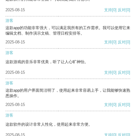
2025-08-15
支持
[0]
反对
[0]
游客
这款app的功能非常强大，可以满足我所有的工作需求。我可以使用它来
编辑文档、制作演示文稿、管理日程安排等。
2025-08-15
支持
[0]
反对
[0]
游客
这款游戏的音乐非常优美，听了让人心旷神怡。
2025-08-15
支持
[0]
反对
[0]
游客
这款app的用户界面简洁明了，使用起来非常容易上手，让我能够快速熟
悉操作。
2025-08-15
支持
[0]
反对
[0]
游客
这款软件的设计非常人性化，使用起来非常方便。
2025-08-15
支持
[0]
反对
[0]