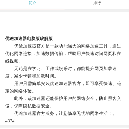
简介
排行
优途加速器电脑版破解版
优途加速器官方是一款功能强大的网络加速工具，通过
优化网络连接，加速数据传输，帮助用户快速访问网页和在
线视频。
无论是在学习、工作或娱乐时，都能提升网页加载速
度，减少卡顿和加载时间。
用户只需简单安装优途加速器官方，即可享受快速、稳
定的网络体验。
此外，该加速器还能保护用户的网络安全，防止黑客入
侵，保障隐私数据安全。
优途加速器官方服务，让您畅享无忧的网络生活！。
#37#