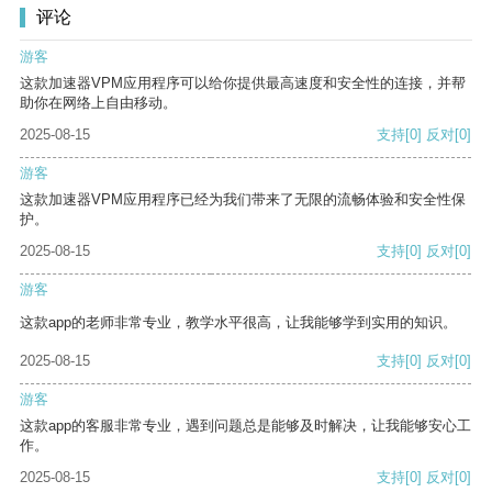
评论
游客
这款加速器VPM应用程序可以给你提供最高速度和安全性的连接，并帮
助你在网络上自由移动。
2025-08-15
支持
[0]
反对
[0]
游客
这款加速器VPM应用程序已经为我们带来了无限的流畅体验和安全性保
护。
2025-08-15
支持
[0]
反对
[0]
游客
这款app的老师非常专业，教学水平很高，让我能够学到实用的知识。
2025-08-15
支持
[0]
反对
[0]
游客
这款app的客服非常专业，遇到问题总是能够及时解决，让我能够安心工
作。
2025-08-15
支持
[0]
反对
[0]