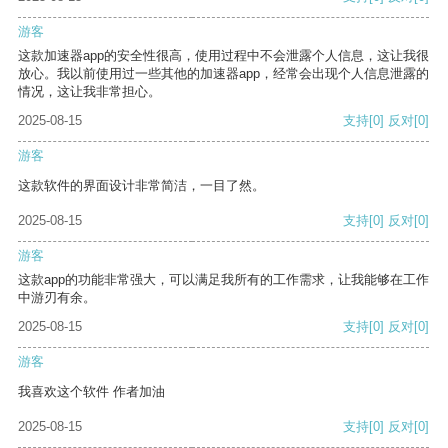
游客
这款加速器app的安全性很高，使用过程中不会泄露个人信息，这让我很
放心。我以前使用过一些其他的加速器app，经常会出现个人信息泄露的
情况，这让我非常担心。
2025-08-15
支持
[0]
反对
[0]
游客
这款软件的界面设计非常简洁，一目了然。
2025-08-15
支持
[0]
反对
[0]
游客
这款app的功能非常强大，可以满足我所有的工作需求，让我能够在工作
中游刃有余。
2025-08-15
支持
[0]
反对
[0]
游客
我喜欢这个软件 作者加油
2025-08-15
支持
[0]
反对
[0]