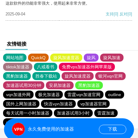
这款软件的功能非常强大，使用起来非常方便。
2025-09-04
支持
[0]
反对
[0]
友情链接
网站地图
QuickQ
旋风加速度器
旋风
旋风加速
tiktok加速器
八戒看书
免费vps加速器外网苹果版
黑豹加速器
胜春下载站
旋风加速度器
银河vqn官网
加速器试用30分钟
安易加速器
黑豹加速器
vqn加速外网
极光加速器
雷霆vqn加速官网
outline
国外上网加速器
快连vρn加速器
vp加速器官网
每天试用一小时加速器
加速器试用3小时
雷霆加速
vp加速器官网
老王vnp
次玩下载站
9CZK下载站
永久免费使用的加速器
下载