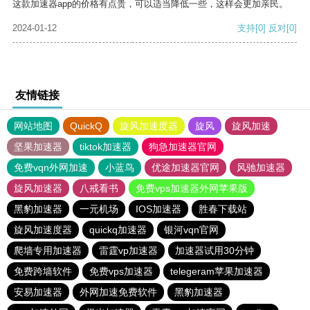
这款加速器app的价格有点贵，可以适当降低一些，这样会更加亲民。
2024-01-12
支持
[0]
反对
[0]
友情链接
网站地图
QuickQ
旋风加速度器
旋风
旋风加速
坚果加速器
tiktok加速器
狗急加速器官网
免费vqn外网加速
小蓝鸟
优途加速器官网
风驰加速器
旋风加速器
八戒看书
免费vps加速器外网苹果版
黑豹加速器
一元机场
IOS加速器
胜春下载站
旋风加速度器
quickq加速器
银河vqn官网
爬墙专用加速器
雷霆vp加速器
加速器试用30分钟
免费跨墙软件
免费vps加速器
telegeram苹果加速器
安易加速器
外网加速免费软件
黑豹加速器