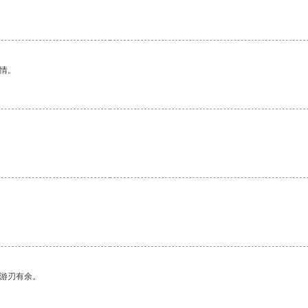
情。
中游刃有余。