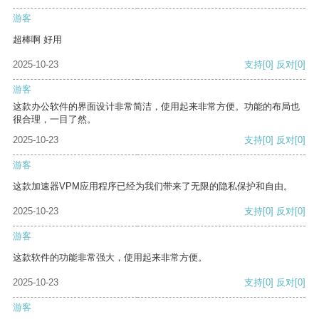
游客
超棒啊 好用
2025-10-23
支持
[0]
反对
[0]
游客
这款办公软件的界面设计非常简洁，使用起来非常方便。功能的布局也
很合理，一目了然。
2025-10-23
支持
[0]
反对
[0]
游客
这款加速器VPM应用程序已经为我们带来了无限的隐私保护和自由。
2025-10-23
支持
[0]
反对
[0]
游客
这款软件的功能非常强大，使用起来非常方便。
2025-10-23
支持
[0]
反对
[0]
游客