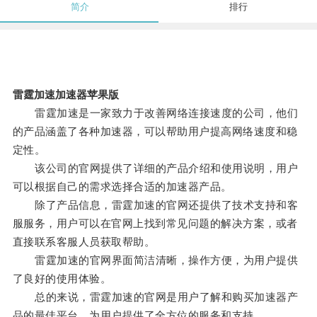
简介
排行
雷霆加速加速器苹果版
雷霆加速是一家致力于改善网络连接速度的公司，他们
的产品涵盖了各种加速器，可以帮助用户提高网络速度和稳
定性。
该公司的官网提供了详细的产品介绍和使用说明，用户
可以根据自己的需求选择合适的加速器产品。
除了产品信息，雷霆加速的官网还提供了技术支持和客
服服务，用户可以在官网上找到常见问题的解决方案，或者
直接联系客服人员获取帮助。
雷霆加速的官网界面简洁清晰，操作方便，为用户提供
了良好的使用体验。
总的来说，雷霆加速的官网是用户了解和购买加速器产
品的最佳平台，为用户提供了全方位的服务和支持。