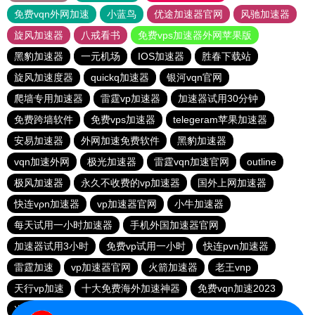
免费vqn外网加速
小蓝鸟
优途加速器官网
风驰加速器
旋风加速器
八戒看书
免费vps加速器外网苹果版
黑豹加速器
一元机场
IOS加速器
胜春下载站
旋风加速度器
quickq加速器
银河vqn官网
爬墙专用加速器
雷霆vp加速器
加速器试用30分钟
免费跨墙软件
免费vps加速器
telegeram苹果加速器
安易加速器
外网加速免费软件
黑豹加速器
vqn加速外网
极光加速器
雷霆vqn加速官网
outline
极风加速器
永久不收费的vp加速器
国外上网加速器
快连vρn加速器
vp加速器官网
小牛加速器
每天试用一小时加速器
手机外国加速器官网
加速器试用3小时
免费vp试用一小时
快连pvn加速器
雷霆加速
vp加速器官网
火箭加速器
老王vnp
天行vp加速
十大免费海外加速神器
免费vqn加速2023
次玩下载站
9CZK下载站