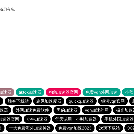
中游刃有余。
加速器
tiktok加速器
狗急加速器官网
免费vqn外网加速
小蓝
器
胜春下载站
旋风加速度器
quickq加速器
银河vqn官网
速器
外网加速免费软件
黑豹加速器
vqn加速外网
极光加速
p加速器官网
小牛加速器
每天试用一小时加速器
手机外国加速器
速
十大免费海外加速神器
免费vqn加速2023
次玩下载站
9