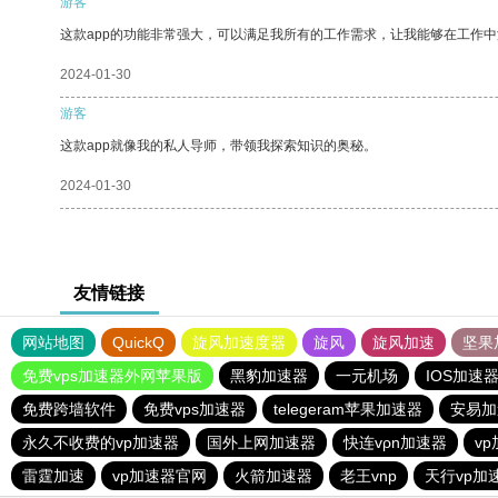
游客
这款app的功能非常强大，可以满足我所有的工作需求，让我能够在工作
2024-01-30
游客
这款app就像我的私人导师，带领我探索知识的奥秘。
2024-01-30
友情链接
网站地图
QuickQ
旋风加速度器
旋风
旋风加速
坚果
免费vps加速器外网苹果版
黑豹加速器
一元机场
IOS加速
免费跨墙软件
免费vps加速器
telegeram苹果加速器
安易加
永久不收费的vp加速器
国外上网加速器
快连vρn加速器
v
雷霆加速
vp加速器官网
火箭加速器
老王vnp
天行vp加