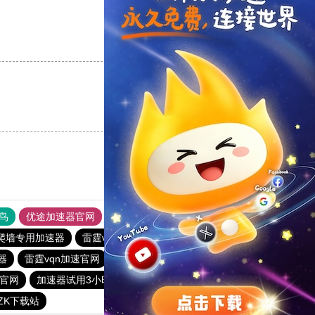
支持
[0]
反对
[0]
支持
[0]
反对
[0]
鸟
优途加速器官网
风驰加速器
旋风加速器
八戒看书
爬墙专用加速器
雷霆vp加速器
加速器试用30分钟
器
雷霆vqn加速官网
outline
极风加速器
官网
加速器试用3小时
免费vp试用一小时
快连pvn加速器
CZK下载站