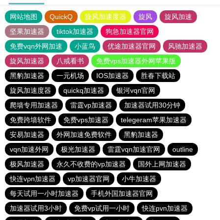
网站地图
QuickQ
旋风加速度器
旋风
旋风加速
坚果加速器
tiktok加速器
狗急加速器官网
免费vqn外网加速
小蓝鸟
优途加速器官网
风驰加速器
旋风加速器
八戒看书
免费vps加速器外网苹果版
黑豹加速器
一元机场
IOS加速器
胜春下载站
旋风加速度器
quickq加速器
银河vqn官网
爬墙专用加速器
雷霆vp加速器
加速器试用30分钟
免费跨墙软件
免费vps加速器
telegeram苹果加速器
安易加速器
外网加速免费软件
黑豹加速器
vqn加速外网
极光加速器
雷霆vqn加速官网
outline
极风加速器
永久不收费的vp加速器
国外上网加速器
快连vρn加速器
vp加速器官网
小牛加速器
每天试用一小时加速器
手机外国加速器官网
加速器试用3小时
免费vp试用一小时
快连pvn加速器