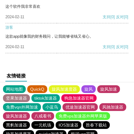
这个软件我非常喜欢
2024-02-11
支持
[0]
反对
[0]
游客
这款app就像我的财务顾问，让我能够省钱又省心。
2024-02-11
支持
[0]
反对
[0]
友情链接
网站地图
QuickQ
旋风加速度器
旋风
旋风加速
坚果加速器
tiktok加速器
狗急加速器官网
免费vqn外网加速
小蓝鸟
优途加速器官网
风驰加速器
旋风加速器
八戒看书
免费vps加速器外网苹果版
黑豹加速器
一元机场
IOS加速器
胜春下载站