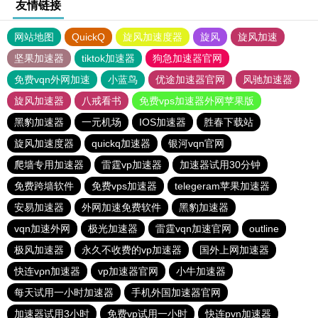
友情链接
网站地图
QuickQ
旋风加速度器
旋风
旋风加速
坚果加速器
tiktok加速器
狗急加速器官网
免费vqn外网加速
小蓝鸟
优途加速器官网
风驰加速器
旋风加速器
八戒看书
免费vps加速器外网苹果版
黑豹加速器
一元机场
IOS加速器
胜春下载站
旋风加速度器
quickq加速器
银河vqn官网
爬墙专用加速器
雷霆vp加速器
加速器试用30分钟
免费跨墙软件
免费vps加速器
telegeram苹果加速器
安易加速器
外网加速免费软件
黑豹加速器
vqn加速外网
极光加速器
雷霆vqn加速官网
outline
极风加速器
永久不收费的vp加速器
国外上网加速器
快连vρn加速器
vp加速器官网
小牛加速器
每天试用一小时加速器
手机外国加速器官网
加速器试用3小时
免费vp试用一小时
快连pvn加速器