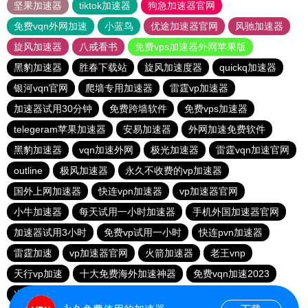
坚果加速器
tiktok加速器
狗急加速器官网
免费vqn外网加速
小蓝鸟
优途加速器官网
风驰加速器
旋风加速器
八戒看书
免费vps加速器外网苹果版
黑豹加速器
胜春下载站
旋风加速度器
quickq加速器
银河vqn官网
爬墙专用加速器
雷霆vp加速器
加速器试用30分钟
免费跨墙软件
免费vps加速器
telegeram苹果加速器
安易加速器
外网加速免费软件
黑豹加速器
vqn加速外网
极光加速器
雷霆vqn加速官网
outline
极风加速器
永久不收费的vp加速器
国外上网加速器
快连vρn加速器
vp加速器官网
小牛加速器
每天试用一小时加速器
手机外国加速器官网
加速器试用3小时
免费vp试用一小时
快连pvn加速器
雷霆加速
vp加速器官网
火箭加速器
老王vnp
天行vp加速
十大免费海外加速神器
免费vqn加速2023
次玩下载站
9CZK下载站