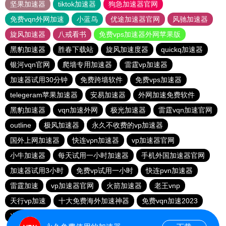
坚果加速器
tiktok加速器
狗急加速器官网
免费vqn外网加速
小蓝鸟
优途加速器官网
风驰加速器
旋风加速器
八戒看书
免费vps加速器外网苹果版
黑豹加速器
胜春下载站
旋风加速度器
quickq加速器
银河vqn官网
爬墙专用加速器
雷霆vp加速器
加速器试用30分钟
免费跨墙软件
免费vps加速器
telegeram苹果加速器
安易加速器
外网加速免费软件
黑豹加速器
vqn加速外网
极光加速器
雷霆vqn加速官网
outline
极风加速器
永久不收费的vp加速器
国外上网加速器
快连vρn加速器
vp加速器官网
小牛加速器
每天试用一小时加速器
手机外国加速器官网
加速器试用3小时
免费vp试用一小时
快连pvn加速器
雷霆加速
vp加速器官网
火箭加速器
老王vnp
天行vp加速
十大免费海外加速神器
免费vqn加速2023
次玩下载站
9CZK下载站