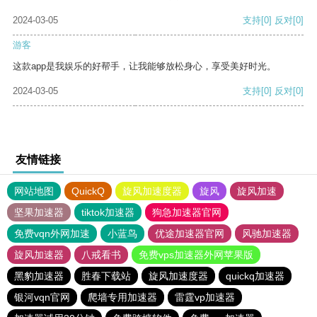
2024-03-05
支持
[0]
反对
[0]
游客
这款app是我娱乐的好帮手，让我能够放松身心，享受美好时光。
2024-03-05
支持
[0]
反对
[0]
友情链接
网站地图
QuickQ
旋风加速度器
旋风
旋风加速
坚果加速器
tiktok加速器
狗急加速器官网
免费vqn外网加速
小蓝鸟
优途加速器官网
风驰加速器
旋风加速器
八戒看书
免费vps加速器外网苹果版
黑豹加速器
胜春下载站
旋风加速度器
quickq加速器
银河vqn官网
爬墙专用加速器
雷霆vp加速器