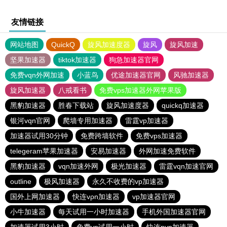
友情链接
网站地图
QuickQ
旋风加速度器
旋风
旋风加速
坚果加速器
tiktok加速器
狗急加速器官网
免费vqn外网加速
小蓝鸟
优途加速器官网
风驰加速器
旋风加速器
八戒看书
免费vps加速器外网苹果版
黑豹加速器
胜春下载站
旋风加速度器
quickq加速器
银河vqn官网
爬墙专用加速器
雷霆vp加速器
加速器试用30分钟
免费跨墙软件
免费vps加速器
telegeram苹果加速器
安易加速器
外网加速免费软件
黑豹加速器
vqn加速外网
极光加速器
雷霆vqn加速官网
outline
极风加速器
永久不收费的vp加速器
国外上网加速器
快连vρn加速器
vp加速器官网
小牛加速器
每天试用一小时加速器
手机外国加速器官网