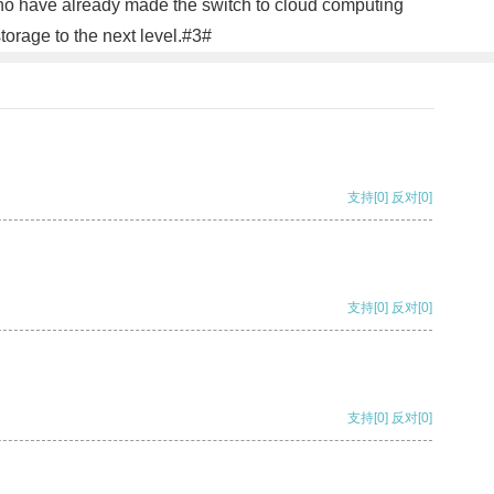
ho have already made the switch to cloud computing
storage to the next level.#3#
支持
[0]
反对
[0]
支持
[0]
反对
[0]
支持
[0]
反对
[0]