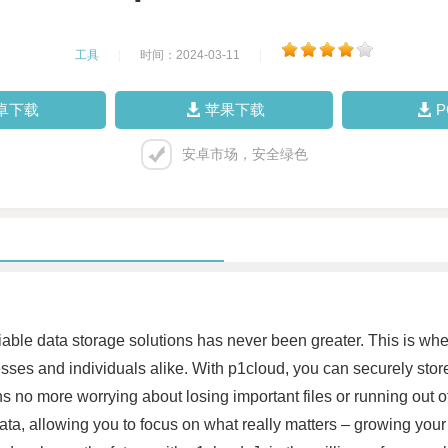
工具
|
时间：2024-03-11
|
卓下载
苹果下载
安卓市场，安全绿色
eliable data storage solutions has never been greater. This is whe
sses and individuals alike. With p1cloud, you can securely sto
s no more worrying about losing important files or running out 
ta, allowing you to focus on what really matters – growing your 