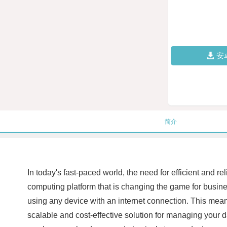
安
简介
In today's fast-paced world, the need for efficient and r
computing platform that is changing the game for busine
using any device with an internet connection. This mean
scalable and cost-effective solution for managing your da