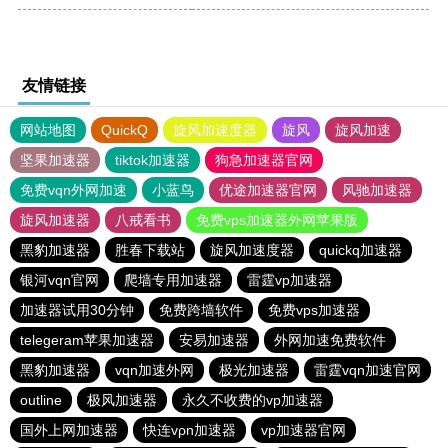
友情链接
网站地图
QuickQ
旋风加速度器
旋风
旋风加速
坚果加速器
tiktok加速器
狗急加速器官网
免费vqn外网加速
小蓝鸟
优途加速器官网
风驰加速器
旋风加速器
八戒看书
免费vps加速器外网苹果版
黑豹加速器
胜春下载站
旋风加速度器
quickq加速器
银河vqn官网
爬墙专用加速器
雷霆vp加速器
加速器试用30分钟
免费跨墙软件
免费vps加速器
telegeram苹果加速器
安易加速器
外网加速免费软件
黑豹加速器
vqn加速外网
极光加速器
雷霆vqn加速官网
outline
极风加速器
永久不收费的vp加速器
国外上网加速器
快连vρn加速器
vp加速器官网