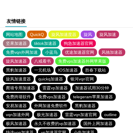
友情链接
网站地图
QuickQ
旋风加速度器
旋风
旋风加速
坚果加速器
tiktok加速器
狗急加速器官网
免费vqn外网加速
小蓝鸟
优途加速器官网
风驰加速器
旋风加速器
八戒看书
免费vps加速器外网苹果版
黑豹加速器
一元机场
IOS加速器
胜春下载站
旋风加速度器
quickq加速器
银河vqn官网
爬墙专用加速器
雷霆vp加速器
加速器试用30分钟
免费跨墙软件
免费vps加速器
telegeram苹果加速器
安易加速器
外网加速免费软件
黑豹加速器
vqn加速外网
极光加速器
雷霆vqn加速官网
outline
极风加速器
永久不收费的vp加速器
国外上网加速器
快连vρn加速器
vp加速器官网
小牛加速器