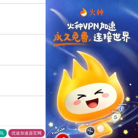
支持
[0]
反对
[0]
支持
[0]
反对
[0]
支持
[0]
反对
[0]
鸟
优途加速器官网
风驰加速器
旋风加速器
八戒看书