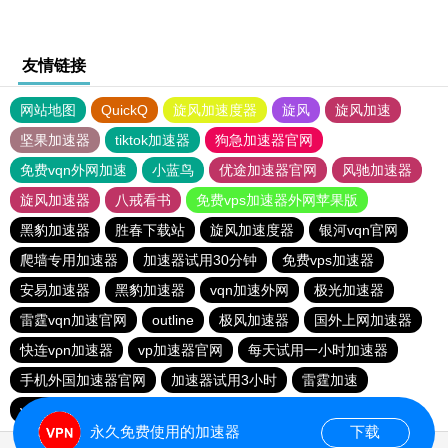
友情链接
网站地图
QuickQ
旋风加速度器
旋风
旋风加速
坚果加速器
tiktok加速器
狗急加速器官网
免费vqn外网加速
小蓝鸟
优途加速器官网
风驰加速器
旋风加速器
八戒看书
免费vps加速器外网苹果版
黑豹加速器
胜春下载站
旋风加速度器
银河vqn官网
爬墙专用加速器
加速器试用30分钟
免费vps加速器
安易加速器
黑豹加速器
vqn加速外网
极光加速器
雷霆vqn加速官网
outline
极风加速器
国外上网加速器
快连vρn加速器
vp加速器官网
每天试用一小时加速器
手机外国加速器官网
加速器试用3小时
雷霆加速
vp加速器官网
老王vnp
次玩下载站
9CZK下载站
永久免费使用的加速器
下载