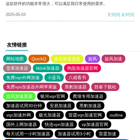
这款软件的功能非常强大，可以满足我日常使用的需求。
2025-05-03
支持
[0]
反对
[0]
友情链接
网站地图
QuickQ
旋风加速度器
旋风
旋风加速
坚果加速器
tiktok加速器
狗急加速器官网
免费vqn外网加速
小蓝鸟
八戒看书
免费vps加速器外网苹果版
黑豹加速器
胜春下载站
旋风加速度器
银河vqn官网
爬墙专用加速器
加速器试用30分钟
安易加速器
黑豹加速器
vqn加速外网
极光加速器
雷霆vqn加速官网
outline
国外上网加速器
快连vρn加速器
vp加速器官网
每天试用一小时加速器
加速器试用3小时
雷霆加速