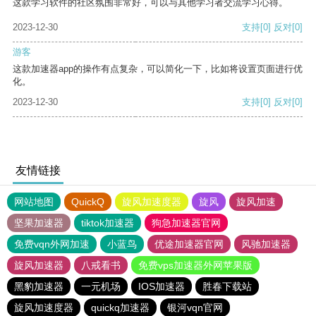
这款学习软件的社区氛围非常好，可以与其他学习者交流学习心得。
2023-12-30
支持
[0]
反对
[0]
游客
这款加速器app的操作有点复杂，可以简化一下，比如将设置页面进行优
化。
2023-12-30
支持
[0]
反对
[0]
友情链接
网站地图
QuickQ
旋风加速度器
旋风
旋风加速
坚果加速器
tiktok加速器
狗急加速器官网
免费vqn外网加速
小蓝鸟
优途加速器官网
风驰加速器
旋风加速器
八戒看书
免费vps加速器外网苹果版
黑豹加速器
一元机场
IOS加速器
胜春下载站
旋风加速度器
quickq加速器
银河vqn官网