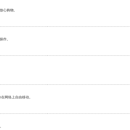
够放心购物。
悉操作。
。
你在网络上自由移动。
。