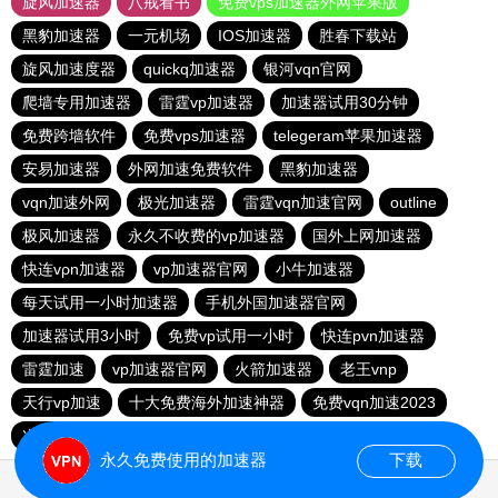
旋风加速器
八戒看书
免费vps加速器外网苹果版
黑豹加速器
一元机场
IOS加速器
胜春下载站
旋风加速度器
quickq加速器
银河vqn官网
爬墙专用加速器
雷霆vp加速器
加速器试用30分钟
免费跨墙软件
免费vps加速器
telegeram苹果加速器
安易加速器
外网加速免费软件
黑豹加速器
vqn加速外网
极光加速器
雷霆vqn加速官网
outline
极风加速器
永久不收费的vp加速器
国外上网加速器
快连vρn加速器
vp加速器官网
小牛加速器
每天试用一小时加速器
手机外国加速器官网
加速器试用3小时
免费vp试用一小时
快连pvn加速器
雷霆加速
vp加速器官网
火箭加速器
老王vnp
天行vp加速
十大免费海外加速神器
免费vqn加速2023
次玩下载站
9CZK下载站
永久免费使用的加速器
下载