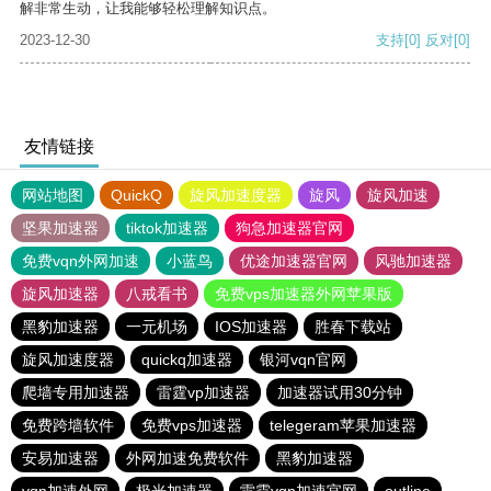
解非常生动，让我能够轻松理解知识点。
2023-12-30
支持
[0]
反对
[0]
友情链接
网站地图
QuickQ
旋风加速度器
旋风
旋风加速
坚果加速器
tiktok加速器
狗急加速器官网
免费vqn外网加速
小蓝鸟
优途加速器官网
风驰加速器
旋风加速器
八戒看书
免费vps加速器外网苹果版
黑豹加速器
一元机场
IOS加速器
胜春下载站
旋风加速度器
quickq加速器
银河vqn官网
爬墙专用加速器
雷霆vp加速器
加速器试用30分钟
免费跨墙软件
免费vps加速器
telegeram苹果加速器
安易加速器
外网加速免费软件
黑豹加速器