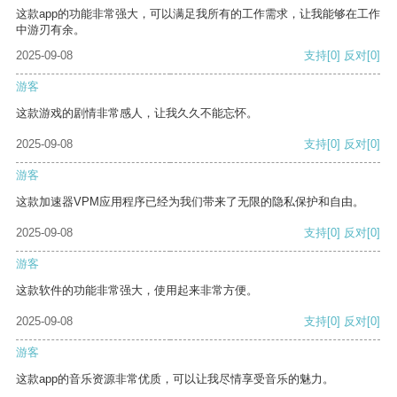
这款app的功能非常强大，可以满足我所有的工作需求，让我能够在工作
中游刃有余。
2025-09-08
支持
[0]
反对
[0]
游客
这款游戏的剧情非常感人，让我久久不能忘怀。
2025-09-08
支持
[0]
反对
[0]
游客
这款加速器VPM应用程序已经为我们带来了无限的隐私保护和自由。
2025-09-08
支持
[0]
反对
[0]
游客
这款软件的功能非常强大，使用起来非常方便。
2025-09-08
支持
[0]
反对
[0]
游客
这款app的音乐资源非常优质，可以让我尽情享受音乐的魅力。