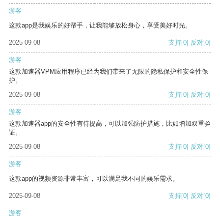
游客
这款app是我娱乐的好帮手，让我能够放松身心，享受美好时光。
2025-09-08
支持
[0]
反对
[0]
游客
这款加速器VPM应用程序已经为我们带来了无限的隐私保护和安全性保
护。
2025-09-08
支持
[0]
反对
[0]
游客
这款加速器app的安全性有待提高，可以加强防护措施，比如增加双重验
证。
2025-09-08
支持
[0]
反对
[0]
游客
这款app的视频资源非常丰富，可以满足我不同的娱乐需求。
2025-09-08
支持
[0]
反对
[0]
游客