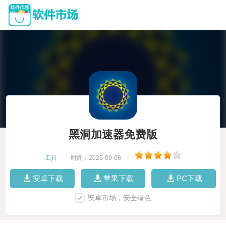
黑洞加速器免费版
工具
|
时间：2025-09-08
|
安卓下载
苹果下载
PC下载
安卓市场，安全绿色