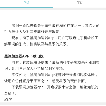
简介
排行
黑洞一直以来都是宇宙中最神秘的存在之一，其强大的
引力场让人类对其充满好奇与敬畏。
现在，有了黑洞加速器app，用户可以通过手机轻松了
解黑洞的形成、性质以及与星系的关系。
黑洞加速器APP下载旧版
同时，这款应用还提供了最新的科学研究成果和观测数
据，让用户更深入地了解黑洞的奥秘。
不仅如此，黑洞加速器app还可以带来虚拟现实体验，
让用户仿佛置身于宇宙之中，感受星系的宏伟壮丽。
下载黑洞加速器app，开启探索宇宙之旅，解锁知识的
奥秘！。
#37#