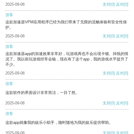
2025-09-08
支持
[0]
反对
[0]
游客
这款加速器VPM应用程序已经为我们带来了无限的流畅体验和安全性保
护。
2025-09-08
支持
[0]
反对
[0]
游客
这款加速器app的加速效果非常好，玩游戏再也不会出现卡顿、掉线的情
况了。我以前玩游戏经常会输，现在有了这个app，我的游戏水平提升了
不少。
2025-09-08
支持
[0]
反对
[0]
游客
这款软件的界面设计非常简洁，一目了然。
2025-09-08
支持
[0]
反对
[0]
游客
这款app就像我的娱乐小助手，随时随地为我的娱乐提供帮助。
2025-09-08
支持
[0]
反对
[0]