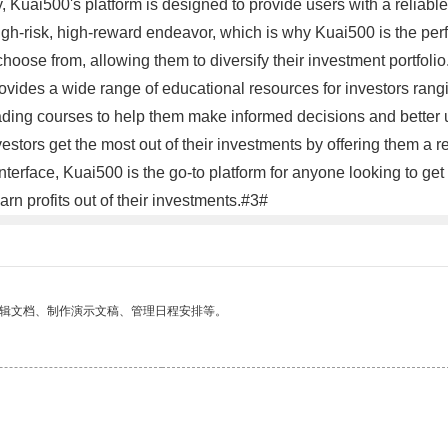
y, Kuai500's platform is designed to provide users with a reliabl
high-risk, high-reward endeavor, which is why Kuai500 is the perf
o choose from, allowing them to diversify their investment portfol
rovides a wide range of educational resources for investors rang
rading courses to help them make informed decisions and better
estors get the most out of their investments by offering them a re
terface, Kuai500 is the go-to platform for anyone looking to get 
arn profits out of their investments.#3#
编辑文档、制作演示文稿、管理日程安排等。