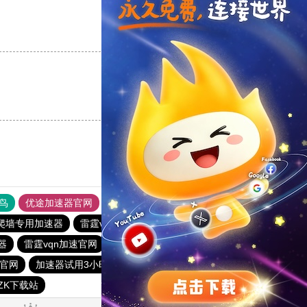
支持
[0]
反对
[0]
支持
[0]
反对
[0]
鸟
优途加速器官网
风驰加速器
旋风加速器
八戒看书
爬墙专用加速器
雷霆vp加速器
加速器试用30分钟
器
雷霆vqn加速官网
outline
极风加速器
官网
加速器试用3小时
免费vp试用一小时
快连pvn加速器
CZK下载站