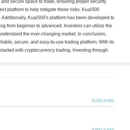
e and secure space to trade, ensuring proper security
ect platform to help mitigate these risks. Kuai500
io. Additionally, Kuai500's platform has been developed to
ing from beginner to advanced. Investors can utilize the
 understand the ever-changing market. In conclusion,
liable, secure, and easy-to-use trading platform. With its
started with cryptocurrency trading. Investing through
支持
[0]
反对
[0]
支持
[0]
反对
[0]