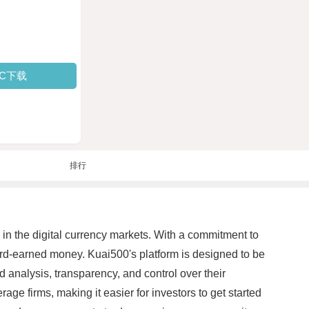
PC下载
排行
g in the digital currency markets. With a commitment to
 hard-earned money. Kuai500's platform is designed to be
nd analysis, transparency, and control over their
age firms, making it easier for investors to get started