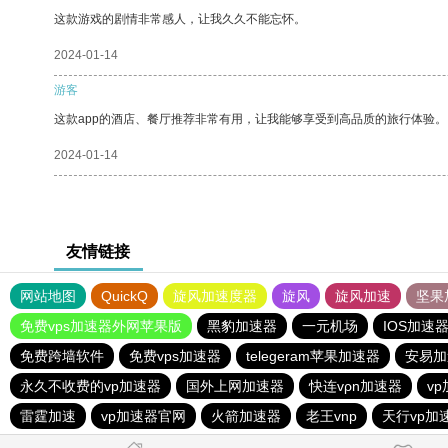
这款游戏的剧情非常感人，让我久久不能忘怀。
2024-01-14
游客
这款app的酒店、餐厅推荐非常有用，让我能够享受到高品质的旅行体验。
2024-01-14
友情链接
网站地图
QuickQ
旋风加速度器
旋风
旋风加速
坚果
免费vps加速器外网苹果版
黑豹加速器
一元机场
IOS加速
免费跨墙软件
免费vps加速器
telegeram苹果加速器
安易加
永久不收费的vp加速器
国外上网加速器
快连vρn加速器
v
雷霆加速
vp加速器官网
火箭加速器
老王vnp
天行vp加