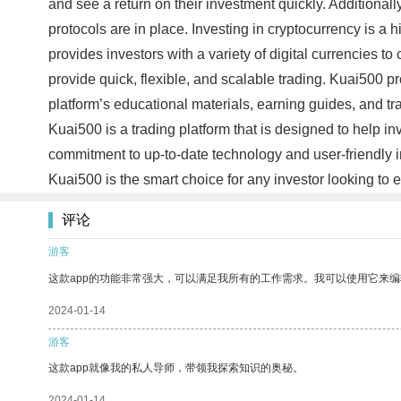
and see a return on their investment quickly. Additionall
protocols are in place. Investing in cryptocurrency is a 
provides investors with a variety of digital currencies t
provide quick, flexible, and scalable trading. Kuai500 p
platform’s educational materials, earning guides, and t
Kuai500 is a trading platform that is designed to help inv
commitment to up-to-date technology and user-friendly in
Kuai500 is the smart choice for any investor looking to e
评论
游客
这款app的功能非常强大，可以满足我所有的工作需求。我可以使用它来
2024-01-14
游客
这款app就像我的私人导师，带领我探索知识的奥秘。
2024-01-14