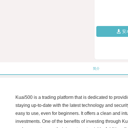
安
简介
Kuai500 is a trading platform that is dedicated to provid
staying up-to-date with the latest technology and securi
easy to use, even for beginners. It offers a clean and int
investments. One of the benefits of investing through Kua