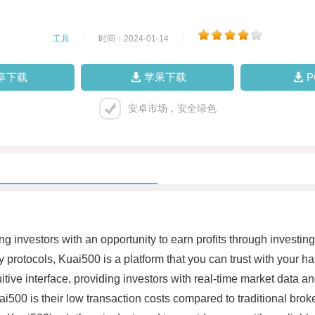
工具
|
时间：2024-01-14
|
卓下载
苹果下载
安卓市场，安全绿色
ing investors with an opportunity to earn profits through investin
ty protocols, Kuai500 is a platform that you can trust with your
uitive interface, providing investors with real-time market data a
i500 is their low transaction costs compared to traditional broker