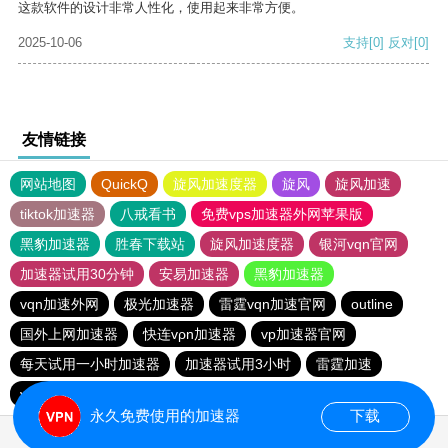
这款软件的设计非常人性化，使用起来非常方便。
2025-10-06
支持
[0]
反对
[0]
友情链接
网站地图
QuickQ
旋风加速度器
旋风
旋风加速
tiktok加速器
八戒看书
免费vps加速器外网苹果版
黑豹加速器
胜春下载站
旋风加速度器
银河vqn官网
加速器试用30分钟
安易加速器
黑豹加速器
vqn加速外网
极光加速器
雷霆vqn加速官网
outline
国外上网加速器
快连vρn加速器
vp加速器官网
每天试用一小时加速器
加速器试用3小时
雷霆加速
vp加速器官网
老王vnp
次玩下载站
9CZK下载站
永久免费使用的加速器
下载