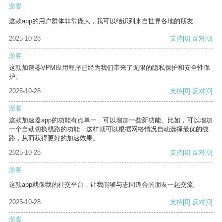
游客
这款app的用户群体非常庞大，我可以结识到来自世界各地的朋友。
2025-10-28
支持
[0]
反对
[0]
游客
这款加速器VPM应用程序已经为我们带来了无限的隐私保护和安全性保
护。
2025-10-28
支持
[0]
反对
[0]
游客
这款加速器app的功能有点单一，可以增加一些新功能。比如，可以增加
一个自动切换线路的功能，这样就可以根据网络情况自动选择最优的线
路，从而获得更好的加速效果。
2025-10-28
支持
[0]
反对
[0]
游客
这款app就像我的社交平台，让我能够与志同道合的朋友一起交流。
2025-10-28
支持
[0]
反对
[0]
游客