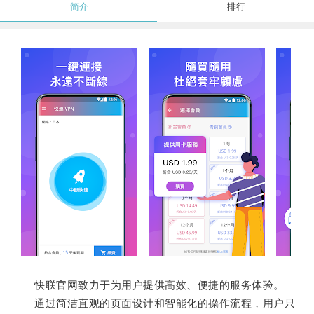
简介
排行
快联官网致力于为用户提供高效、便捷的服务体验。
通过简洁直观的页面设计和智能化的操作流程，用户只