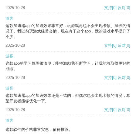
2025-10-28
支持
[0]
反对
[0]
游客
这款加速器app的加速效果非常好，玩游戏再也不会出现卡顿、掉线的情
况了。我以前玩游戏经常会输，现在有了这个app，我的游戏水平提升了
不少。
2025-10-28
支持
[0]
反对
[0]
游客
这款app的学习氛围很浓厚，能够激励我不断学习，让我能够取得更好的
成绩。
2025-10-28
支持
[0]
反对
[0]
游客
这款加速器app的加速效果还是不错的，但偶尔也会出现卡顿的情况，希
望开发者能够优化一下。
2025-10-28
支持
[0]
反对
[0]
游客
这款软件的价格非常实惠，值得推荐。