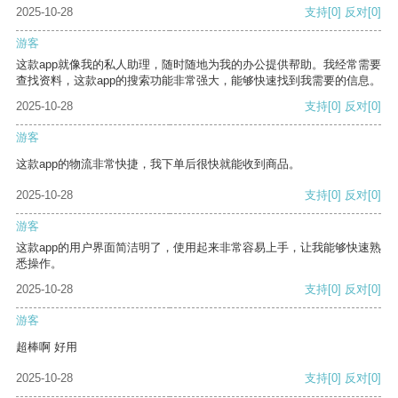
2025-10-28
支持
[0]
反对
[0]
游客
这款app就像我的私人助理，随时随地为我的办公提供帮助。我经常需要
查找资料，这款app的搜索功能非常强大，能够快速找到我需要的信息。
2025-10-28
支持
[0]
反对
[0]
游客
这款app的物流非常快捷，我下单后很快就能收到商品。
2025-10-28
支持
[0]
反对
[0]
游客
这款app的用户界面简洁明了，使用起来非常容易上手，让我能够快速熟
悉操作。
2025-10-28
支持
[0]
反对
[0]
游客
超棒啊 好用
2025-10-28
支持
[0]
反对
[0]