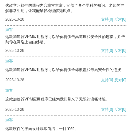
这款学习软件的课程内容非常丰富，涵盖了各个学科的知识。老师的讲
解非常生动，让我能够轻松理解知识点。
2025-10-28
支持
[0]
反对
[0]
游客
这款加速器VPM应用程序可以给你提供最高速度和安全性的连接，并帮
助你在网络上自由移动。
2025-10-28
支持
[0]
反对
[0]
游客
这款加速器VPM应用程序可以给你提供全球覆盖和最高安全性的连接。
2025-10-28
支持
[0]
反对
[0]
游客
这款加速器VPM应用程序已经为我们带来了无限的流畅体验。
2025-10-28
支持
[0]
反对
[0]
游客
这款软件的界面设计非常简洁，一目了然。