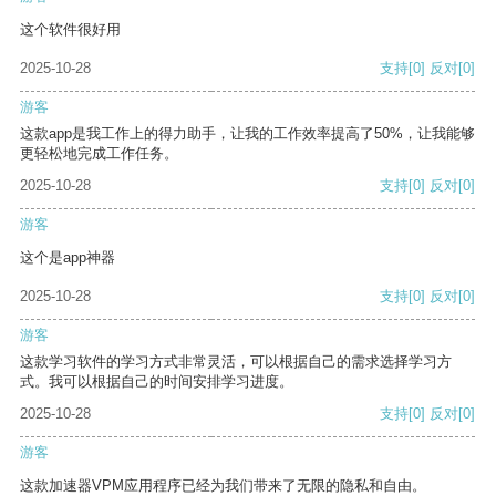
这个软件很好用
2025-10-28
支持
[0]
反对
[0]
游客
这款app是我工作上的得力助手，让我的工作效率提高了50%，让我能够
更轻松地完成工作任务。
2025-10-28
支持
[0]
反对
[0]
游客
这个是app神器
2025-10-28
支持
[0]
反对
[0]
游客
这款学习软件的学习方式非常灵活，可以根据自己的需求选择学习方
式。我可以根据自己的时间安排学习进度。
2025-10-28
支持
[0]
反对
[0]
游客
这款加速器VPM应用程序已经为我们带来了无限的隐私和自由。