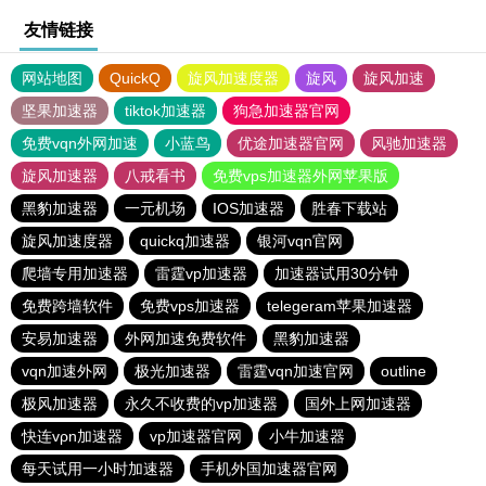
友情链接
网站地图
QuickQ
旋风加速度器
旋风
旋风加速
坚果加速器
tiktok加速器
狗急加速器官网
免费vqn外网加速
小蓝鸟
优途加速器官网
风驰加速器
旋风加速器
八戒看书
免费vps加速器外网苹果版
黑豹加速器
一元机场
IOS加速器
胜春下载站
旋风加速度器
quickq加速器
银河vqn官网
爬墙专用加速器
雷霆vp加速器
加速器试用30分钟
免费跨墙软件
免费vps加速器
telegeram苹果加速器
安易加速器
外网加速免费软件
黑豹加速器
vqn加速外网
极光加速器
雷霆vqn加速官网
outline
极风加速器
永久不收费的vp加速器
国外上网加速器
快连vρn加速器
vp加速器官网
小牛加速器
每天试用一小时加速器
手机外国加速器官网